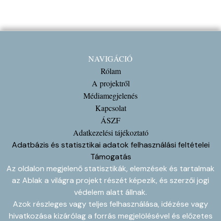
NAVIGÁCIÓ
Rólam
A projektről
Médiamegjelenés
Kapcsolat
ÁSZF
Adatkezelési tájékoztató
Adatbázis és statisztikai adatok felhasználási feltételei
Támogatás
Az oldalon megjelenő statisztikák, elemzések és tartalmak
az Ablak a világra projekt részét képezik, és szerzői jogi
védelem alatt állnak.
Azok részleges vagy teljes felhasználása, idézése vagy
hivatkozása kizárólag a forrás megjelölésével és előzetes