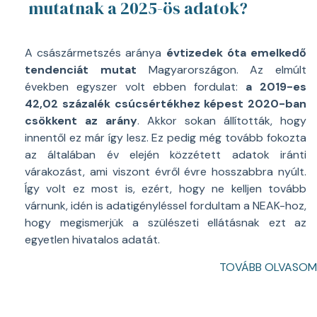
mutatnak a 2025-ös adatok?
A császármetszés aránya
évtizedek óta emelkedő
tendenciát mutat
Magyarországon. Az elmúlt
években egyszer volt ebben fordulat:
a 2019-es
42,02 százalék csúcsértékhez képest 2020-ban
csökkent az arány
. Akkor sokan állították, hogy
innentől ez már így lesz. Ez pedig még tovább fokozta
az általában év elején közzétett adatok iránti
várakozást, ami viszont évről évre hosszabbra nyúlt.
Így volt ez most is, ezért, hogy ne kelljen tovább
várnunk, idén is adatigényléssel fordultam a NEAK-hoz,
hogy megismerjük a szülészeti ellátásnak ezt az
egyetlen hivatalos adatát.
TOVÁBB OLVASOM